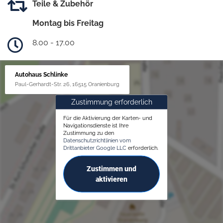
Teile & Zubehör
Montag bis Freitag
8.00 - 17.00
Autohaus Schlinke
Paul-Gerhardt-Str. 26, 16515 Oranienburg
Zustimmung erforderlich
Für die Aktivierung der Karten- und
Navigationsdienste ist Ihre
Zustimmung zu den
Datenschutzrichtlinien vom
Drittanbieter Google LLC
erforderlich.
Zustimmen und
aktivieren