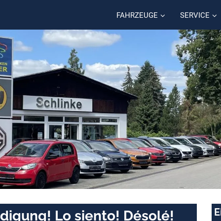
FAHRZEUGE
SERVICE
E
digung! Lo siento! Désolé!