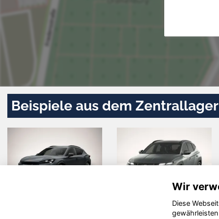
Beispiele aus dem Zentrallager
Wir verw
Diese Webseit
san Juke
Volkswagen
Ren
gewährleisten