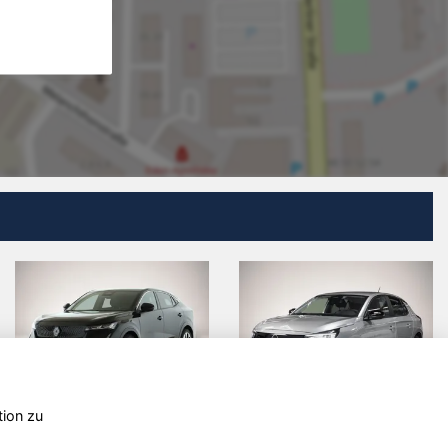
tion zu
Q3
Seat Arona
Jeep