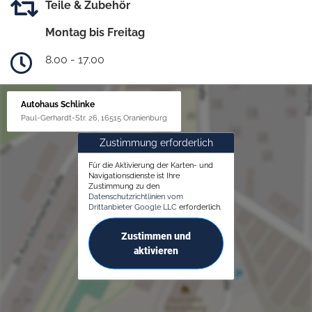
Teile & Zubehör
Montag bis Freitag
8.00 - 17.00
Autohaus Schlinke
Paul-Gerhardt-Str. 26, 16515 Oranienburg
Zustimmung erforderlich
Für die Aktivierung der Karten- und
Navigationsdienste ist Ihre
Zustimmung zu den
Datenschutzrichtlinien vom
Drittanbieter Google LLC
erforderlich.
Zustimmen und
aktivieren