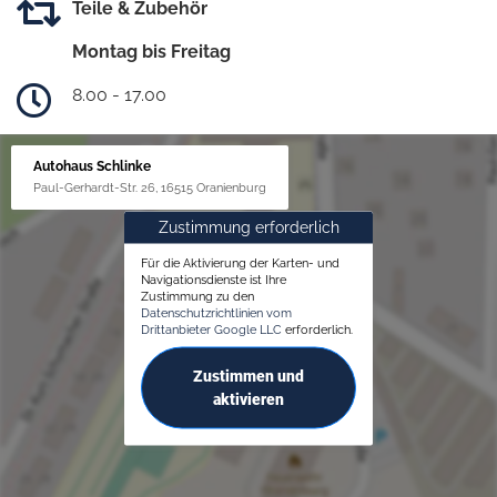
Teile & Zubehör
Montag bis Freitag
8.00 - 17.00
Autohaus Schlinke
Paul-Gerhardt-Str. 26, 16515 Oranienburg
Zustimmung erforderlich
Für die Aktivierung der Karten- und
Navigationsdienste ist Ihre
Zustimmung zu den
Datenschutzrichtlinien vom
Drittanbieter Google LLC
erforderlich.
Zustimmen und
aktivieren