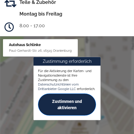
Teile & Zubehör
Montag bis Freitag
8.00 - 17.00
Autohaus Schlinke
Paul-Gerhardt-Str. 26, 16515 Oranienburg
Zustimmung erforderlich
Für die Aktivierung der Karten- und
Navigationsdienste ist Ihre
Zustimmung zu den
Datenschutzrichtlinien vom
Drittanbieter Google LLC
erforderlich.
Zustimmen und
aktivieren