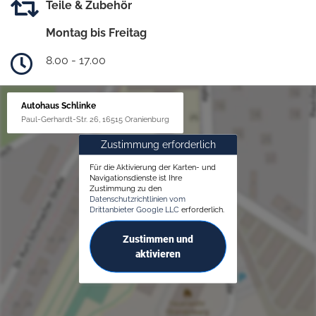
Teile & Zubehör
Montag bis Freitag
8.00 - 17.00
Autohaus Schlinke
Paul-Gerhardt-Str. 26, 16515 Oranienburg
Zustimmung erforderlich
Für die Aktivierung der Karten- und
Navigationsdienste ist Ihre
Zustimmung zu den
Datenschutzrichtlinien vom
Drittanbieter Google LLC
erforderlich.
Zustimmen und
aktivieren