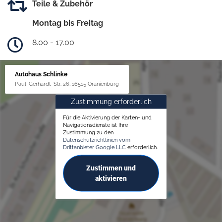
Teile & Zubehör
Montag bis Freitag
8.00 - 17.00
Autohaus Schlinke
Paul-Gerhardt-Str. 26, 16515 Oranienburg
Zustimmung erforderlich
Für die Aktivierung der Karten- und
Navigationsdienste ist Ihre
Zustimmung zu den
Datenschutzrichtlinien vom
Drittanbieter Google LLC
erforderlich.
Zustimmen und
aktivieren