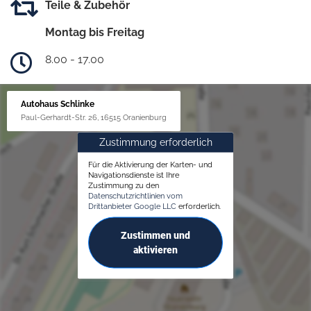
Teile & Zubehör
Montag bis Freitag
8.00 - 17.00
Autohaus Schlinke
Paul-Gerhardt-Str. 26, 16515 Oranienburg
Zustimmung erforderlich
Für die Aktivierung der Karten- und
Navigationsdienste ist Ihre
Zustimmung zu den
Datenschutzrichtlinien vom
Drittanbieter Google LLC
erforderlich.
Zustimmen und
aktivieren