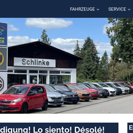
FAHRZEUGE
SERVICE
E
digung! Lo siento! Désolé!