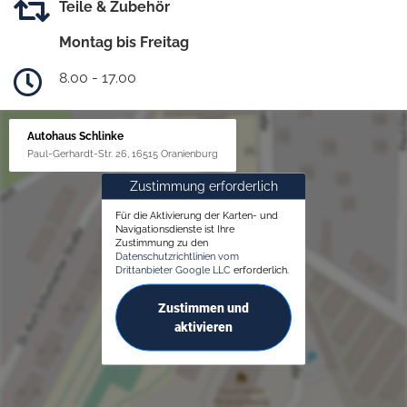
Teile & Zubehör
Montag bis Freitag
8.00 - 17.00
Autohaus Schlinke
Paul-Gerhardt-Str. 26, 16515 Oranienburg
Zustimmung erforderlich
Für die Aktivierung der Karten- und
Navigationsdienste ist Ihre
Zustimmung zu den
Datenschutzrichtlinien vom
Drittanbieter Google LLC
erforderlich.
Zustimmen und
aktivieren