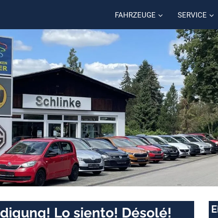
FAHRZEUGE
SERVICE
E
digung! Lo siento! Désolé!