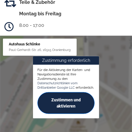
Teile & Zubehör
Montag bis Freitag
8.00 - 17.00
Autohaus Schlinke
Paul-Gerhardt-Str. 26, 16515 Oranienburg
Zustimmung erforderlich
Für die Aktivierung der Karten- und
Navigationsdienste ist Ihre
Zustimmung zu den
Datenschutzrichtlinien vom
Drittanbieter Google LLC
erforderlich.
Zustimmen und
aktivieren