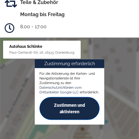
Teile & Zubehör
Montag bis Freitag
8.00 - 17.00
Autohaus Schlinke
Paul-Gerhardt-Str. 26, 16515 Oranienburg
Zustimmung erforderlich
Für die Aktivierung der Karten- und
Navigationsdienste ist Ihre
Zustimmung zu den
Datenschutzrichtlinien vom
Drittanbieter Google LLC
erforderlich.
Zustimmen und
aktivieren