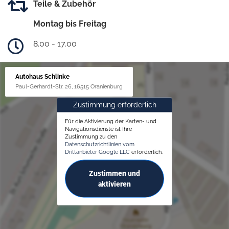
Teile & Zubehör
Montag bis Freitag
8.00 - 17.00
Autohaus Schlinke
Paul-Gerhardt-Str. 26, 16515 Oranienburg
Zustimmung erforderlich
Für die Aktivierung der Karten- und
Navigationsdienste ist Ihre
Zustimmung zu den
Datenschutzrichtlinien vom
Drittanbieter Google LLC
erforderlich.
Zustimmen und
aktivieren