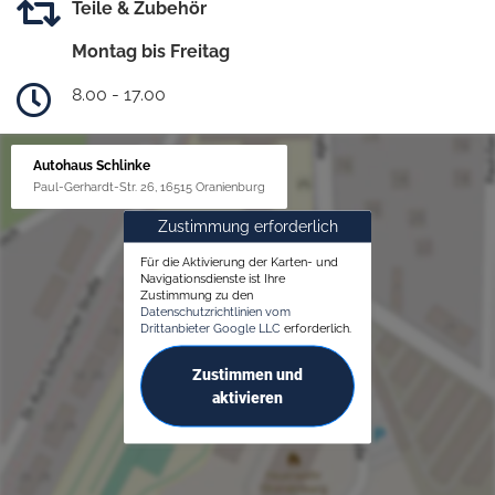
Teile & Zubehör
Montag bis Freitag
8.00 - 17.00
Autohaus Schlinke
Paul-Gerhardt-Str. 26, 16515 Oranienburg
Zustimmung erforderlich
Für die Aktivierung der Karten- und
Navigationsdienste ist Ihre
Zustimmung zu den
Datenschutzrichtlinien vom
Drittanbieter Google LLC
erforderlich.
Zustimmen und
aktivieren