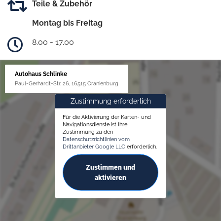
Teile & Zubehör
Montag bis Freitag
8.00 - 17.00
Autohaus Schlinke
Paul-Gerhardt-Str. 26, 16515 Oranienburg
Zustimmung erforderlich
Für die Aktivierung der Karten- und
Navigationsdienste ist Ihre
Zustimmung zu den
Datenschutzrichtlinien vom
Drittanbieter Google LLC
erforderlich.
Zustimmen und
aktivieren