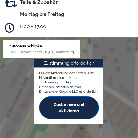
Teile & Zubehör
Montag bis Freitag
8.00 - 17.00
Autohaus Schlinke
Paul-Gerhardt-Str. 26, 16515 Oranienburg
Zustimmung erforderlich
Für die Aktivierung der Karten- und
Navigationsdienste ist Ihre
Zustimmung zu den
Datenschutzrichtlinien vom
Drittanbieter Google LLC
erforderlich.
Zustimmen und
aktivieren