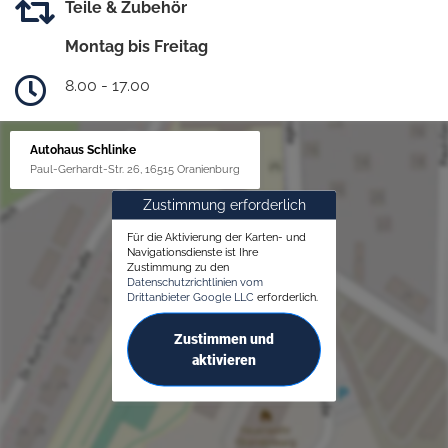
Teile & Zubehör
Montag bis Freitag
8.00 - 17.00
Autohaus Schlinke
Paul-Gerhardt-Str. 26, 16515 Oranienburg
Zustimmung erforderlich
Für die Aktivierung der Karten- und
Navigationsdienste ist Ihre
Zustimmung zu den
Datenschutzrichtlinien vom
Drittanbieter Google LLC
erforderlich.
Zustimmen und
aktivieren